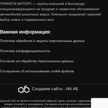
Почему стоит купить авто с
ТРИНИТИ МОТОРС — группа компаний в Белгороде,
пробегом от «Тринити-Моторс»?
специализирующаяся на продаже и сервисном обслуживании
автомобилей различных марок. Компания предлагает широкий
выбор новых и подержанных авто.
1. Проверенное состояние
Важная информация:
Все автомобили, принятые по trade-in,
Политика обработки и защиты персональных данных
проходят
многоэтапную диагностику
:
Политика конфиденциальности
Технический осмотр
(двигатель, коробка
Согласие на обработку персональных данных
передач, ходовая часть, электроника).
Соглашение об использовании cookie-файлов
Кузовная проверка
(отсутствие скрытых
повреждений, коррозии, следов ДТП).
Создание сайта - ИА АБ
Юридическая чистота
(отсутствие залогов,
Данный сайт не является публичной офертой. Цены, наличие, характеристики, оттенки
товара уточняйте у менеджеров. На вашем мониторе или мобильном устройстве
ограничений, корректность ПТС).
оттенки товара могут отличаться. Перепечатка без письменного разрешения страниц