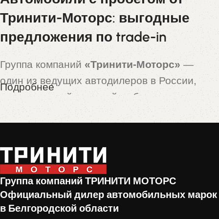
Тринити-Моторс: выгодные
предложения по trade-in
Группа компаний
«Тринити-Моторс»
—
один из ведущих автодилеров в России,
Подробнее
предлагающий широкий выбор новых и
подержанных автомобилей. Особой
популярностью пользуются машины,
принятые по программе
trade-in
— это
автомобили с пробегом, которые прошли
тщательную проверку и подготовку перед
Группа компаний ТРИНИТИ МОТОРС
продажей.
Официальный дилер автомобильных марок
в Белгородской области