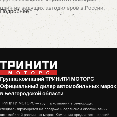
один из ведущих автодилеров в России,
Подробнее
предлагающий широкий выбор новых и
подержанных автомобилей. Особой
популярностью пользуются машины,
принятые по программе
trade-in
— это
автомобили с пробегом, которые прошли
тщательную проверку и подготовку перед
продажей.
Группа компаний ТРИНИТИ МОТОРС
Почему стоит купить авто с
Официальный дилер автомобильных марок
пробегом от «Тринити-Моторс»?
в Белгородской области
ТРИНИТИ МОТОРС — группа компаний в Белгороде,
1. Проверенное состояние
специализирующаяся на продаже и сервисном обслуживании
автомобилей различных марок. Компания предлагает широкий