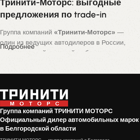
Тринити-Моторс: выгодные
предложения по trade-in
Группа компаний
«Тринити-Моторс»
—
один из ведущих автодилеров в России,
Подробнее
предлагающий широкий выбор новых и
подержанных автомобилей. Особой
популярностью пользуются машины,
принятые по программе
trade-in
— это
автомобили с пробегом, которые прошли
тщательную проверку и подготовку перед
Группа компаний ТРИНИТИ МОТОРС
продажей.
Официальный дилер автомобильных марок
в Белгородской области
Почему стоит купить авто с