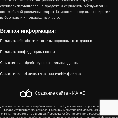
ТРИНИТИ МОТОРС — группа компаний в Белгороде,
пробегом от «Тринити-Моторс»?
специализирующаяся на продаже и сервисном обслуживании
автомобилей различных марок. Компания предлагает широкий
1. Проверенное состояние
выбор новых и подержанных авто.
Важная информация:
Все автомобили, принятые по trade-in,
проходят
многоэтапную диагностику
:
Политика обработки и защиты персональных данных
Политика конфиденциальности
Технический осмотр
(двигатель, коробка
передач, ходовая часть, электроника).
Согласие на обработку персональных данных
Соглашение об использовании cookie-файлов
Кузовная проверка
(отсутствие скрытых
повреждений, коррозии, следов ДТП).
Создание сайта - ИА АБ
Юридическая чистота
(отсутствие залогов,
Данный сайт не является публичной офертой. Цены, наличие, характеристики, оттенки
ограничений, корректность ПТС).
товара уточняйте у менеджеров. На вашем мониторе или мобильном устройстве
оттенки товара могут отличаться. Перепечатка без письменного разрешения страниц
сайта и их экранного изображения, в том числе содержащейся на сайте информации и