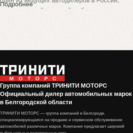
один из ведущих автодилеров в России,
Подробнее
предлагающий широкий выбор новых и
подержанных автомобилей. Особой
популярностью пользуются машины,
принятые по программе
trade-in
— это
автомобили с пробегом, которые прошли
тщательную проверку и подготовку перед
продажей.
Почему стоит купить авто с
Группа компаний ТРИНИТИ МОТОРС
Официальный дилер автомобильных марок
пробегом от «Тринити-Моторс»?
в Белгородской области
1. Проверенное состояние
ТРИНИТИ МОТОРС — группа компаний в Белгороде,
специализирующаяся на продаже и сервисном обслуживании
автомобилей различных марок. Компания предлагает широкий
Все автомобили, принятые по trade-in,
выбор новых и подержанных авто.