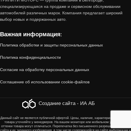
ТРИНИТИ МОТОРС — группа компаний в Белгороде,
пробегом от «Тринити-Моторс»?
специализирующаяся на продаже и сервисном обслуживании
автомобилей различных марок. Компания предлагает широкий
1. Проверенное состояние
выбор новых и подержанных авто.
Важная информация:
Все автомобили, принятые по trade-in,
проходят
многоэтапную диагностику
:
Политика обработки и защиты персональных данных
Политика конфиденциальности
Технический осмотр
(двигатель, коробка
передач, ходовая часть, электроника).
Согласие на обработку персональных данных
Соглашение об использовании cookie-файлов
Кузовная проверка
(отсутствие скрытых
повреждений, коррозии, следов ДТП).
Создание сайта - ИА АБ
Юридическая чистота
(отсутствие залогов,
Данный сайт не является публичной офертой. Цены, наличие, характеристики, оттенки
ограничений, корректность ПТС).
товара уточняйте у менеджеров. На вашем мониторе или мобильном устройстве
оттенки товара могут отличаться. Перепечатка без письменного разрешения страниц
сайта и их экранного изображения, в том числе содержащейся на сайте информации и