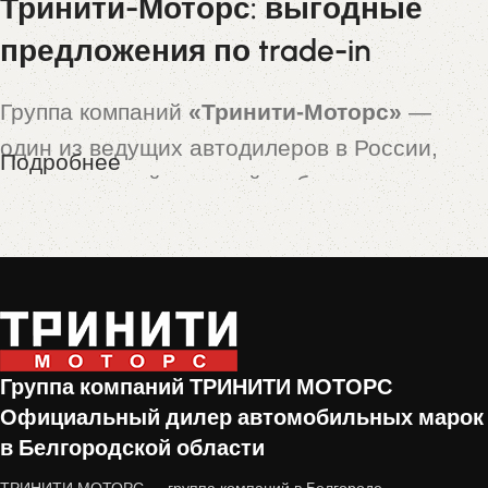
Тринити-Моторс: выгодные
предложения по trade-in
Группа компаний
«Тринити-Моторс»
—
один из ведущих автодилеров в России,
Подробнее
предлагающий широкий выбор новых и
подержанных автомобилей. Особой
популярностью пользуются машины,
принятые по программе
trade-in
— это
автомобили с пробегом, которые прошли
тщательную проверку и подготовку перед
Группа компаний ТРИНИТИ МОТОРС
продажей.
Официальный дилер автомобильных марок
в Белгородской области
Почему стоит купить авто с