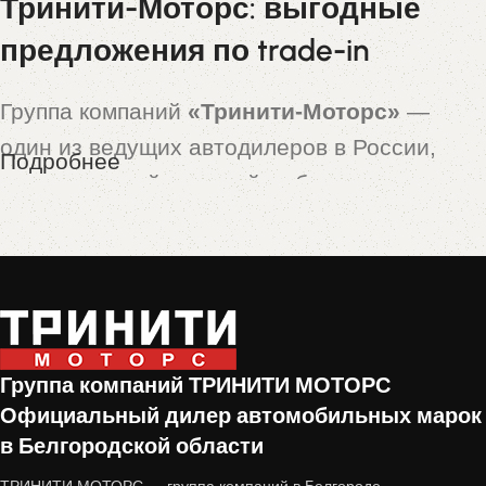
Тринити-Моторс: выгодные
предложения по trade-in
Группа компаний
«Тринити-Моторс»
—
один из ведущих автодилеров в России,
Подробнее
предлагающий широкий выбор новых и
подержанных автомобилей. Особой
популярностью пользуются машины,
принятые по программе
trade-in
— это
автомобили с пробегом, которые прошли
тщательную проверку и подготовку перед
Группа компаний ТРИНИТИ МОТОРС
продажей.
Официальный дилер автомобильных марок
в Белгородской области
Почему стоит купить авто с