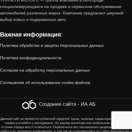
ТРИНИТИ МОТОРС — группа компаний в Белгороде,
пробегом от «Тринити-Моторс»?
специализирующаяся на продаже и сервисном обслуживании
автомобилей различных марок. Компания предлагает широкий
1. Проверенное состояние
выбор новых и подержанных авто.
Важная информация:
Все автомобили, принятые по trade-in,
проходят
многоэтапную диагностику
:
Политика обработки и защиты персональных данных
Политика конфиденциальности
Технический осмотр
(двигатель, коробка
передач, ходовая часть, электроника).
Согласие на обработку персональных данных
Соглашение об использовании cookie-файлов
Кузовная проверка
(отсутствие скрытых
повреждений, коррозии, следов ДТП).
Создание сайта - ИА АБ
Юридическая чистота
(отсутствие залогов,
Данный сайт не является публичной офертой. Цены, наличие, характеристики, оттенки
ограничений, корректность ПТС).
товара уточняйте у менеджеров. На вашем мониторе или мобильном устройстве
оттенки товара могут отличаться. Перепечатка без письменного разрешения страниц
сайта и их экранного изображения, в том числе содержащейся на сайте информации и