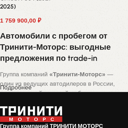
2025)
1 759 900,00
₽
Автомобили с пробегом от
Тринити-Моторс: выгодные
предложения по trade-in
Группа компаний
«Тринити-Моторс»
—
один из ведущих автодилеров в России,
Подробнее
предлагающий широкий выбор новых и
подержанных автомобилей. Особой
популярностью пользуются машины,
принятые по программе
trade-in
— это
Группа компаний ТРИНИТИ МОТОРС