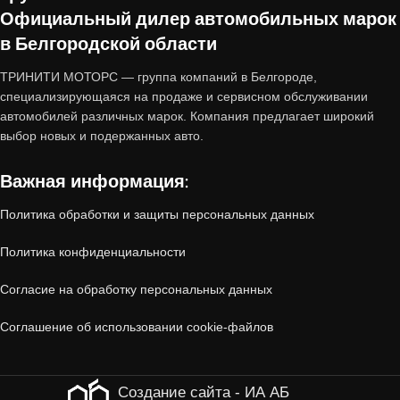
автомобили с пробегом, которые прошли
Официальный дилер автомобильных марок
тщательную проверку и подготовку перед
в Белгородской области
продажей.
ТРИНИТИ МОТОРС — группа компаний в Белгороде,
специализирующаяся на продаже и сервисном обслуживании
Почему стоит купить авто с
автомобилей различных марок. Компания предлагает широкий
выбор новых и подержанных авто.
пробегом от «Тринити-Моторс»?
Важная информация:
1. Проверенное состояние
Политика обработки и защиты персональных данных
Все автомобили, принятые по trade-in,
Политика конфиденциальности
проходят
многоэтапную диагностику
:
Согласие на обработку персональных данных
Технический осмотр
(двигатель, коробка
Соглашение об использовании cookie-файлов
передач, ходовая часть, электроника).
Создание сайта - ИА АБ
Кузовная проверка
(отсутствие скрытых