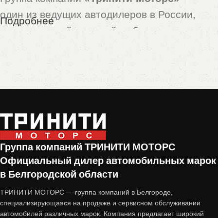
один из ведущих автодилеров в России,
Подробнее
предлагающий широкий выбор новых и
подержанных автомобилей. Особой
популярностью пользуются машины,
принятые по программе
trade-in
— это
автомобили с пробегом, которые прошли
тщательную проверку и подготовку перед
продажей.
Группа компаний ТРИНИТИ МОТОРС
Почему стоит купить авто с
Официальный дилер автомобильных марок
пробегом от «Тринити-Моторс»?
в Белгородской области
ТРИНИТИ МОТОРС — группа компаний в Белгороде,
1. Проверенное состояние
специализирующаяся на продаже и сервисном обслуживании
автомобилей различных марок. Компания предлагает широкий