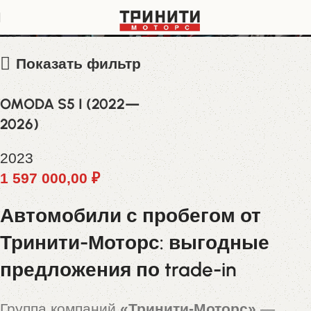
LVVDC21B1PD304838
Показать фильтр
OMODA S5 I (2022—
2026)
2023
1 597 000,00
₽
Автомобили с пробегом от
Тринити-Моторс: выгодные
предложения по trade-in
Группа компаний
«Тринити-Моторс»
—