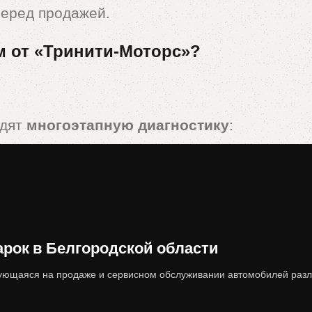
перед продажей.
м от «Тринити-Моторс»?
одят
многоэтапную диагностику
:
редач, ходовая часть, электроника).
вреждений, коррозии, следов ДТП).
 ограничений, корректность ПТС).
ок в Белгородской области
жу, что сводит риски покупателя к минимуму
ющаяся на продаже и сервисном обслуживании автомобилей разл