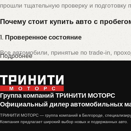
прошли тщательную проверку и подготовку 
Почему стоит купить авто с пробего
1. Проверенное состояние
Все автомобили, принятые по trade-in, прох
Подробнее
Технический осмотр
(двигатель, коробка пе
Кузовная проверка
(отсутствие скрытых по
Группа компаний ТРИНИТИ МОТОРС
Юридическая чистота
(отсутствие залогов,
Официальный дилер автомобильных мар
Только после этого машина попадает в прода
ТРИНИТИ МОТОРС — группа компаний в Белгороде, специализиру
Компания предлагает широкий выбор новых и подержанных авто.
2. Выгодная цена