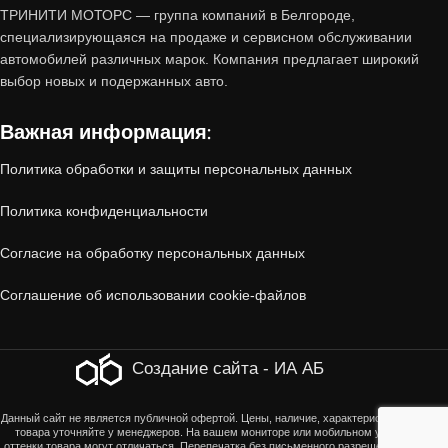
Почему стоит купить авто с
ТРИНИТИ МОТОРС — группа компаний в Белгороде,
пробегом от «Тринити-Моторс»?
специализирующаяся на продаже и сервисном обслуживании
автомобилей различных марок. Компания предлагает широкий
выбор новых и подержанных авто.
1. Проверенное состояние
Важная информация:
Все автомобили, принятые по trade-in,
Политика обработки и защиты персональных данных
проходят
многоэтапную диагностику
:
Политика конфиденциальности
Технический осмотр
(двигатель, коробка
Согласие на обработку персональных данных
передач, ходовая часть, электроника).
Соглашение об использовании cookie-файлов
Кузовная проверка
(отсутствие скрытых
повреждений, коррозии, следов ДТП).
Создание сайта - ИА АБ
Юридическая чистота
(отсутствие залогов,
Данный сайт не является публичной офертой. Цены, наличие, характеристики, оттенки
товара уточняйте у менеджеров. На вашем мониторе или мобильном устройстве
ограничений, корректность ПТС).
оттенки товара могут отличаться. Перепечатка без письменного разрешения страниц