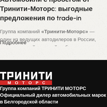
Тринити-Моторс: выгодные
предложения по trade-in
Группа компаний
«Тринити-Моторс»
—
один из ведущих автодилеров в России,
Подробнее
предлагающий широкий выбор новых и
подержанных автомобилей. Особой
популярностью пользуются машины,
принятые по программе
trade-in
— это
автомобили с пробегом, которые прошли
тщательную проверку и подготовку перед
Группа компаний ТРИНИТИ МОТОРС
продажей.
Официальный дилер автомобильных марок
в Белгородской области