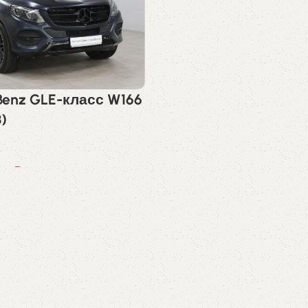
Benz GLE-класс W166
)
00
₽