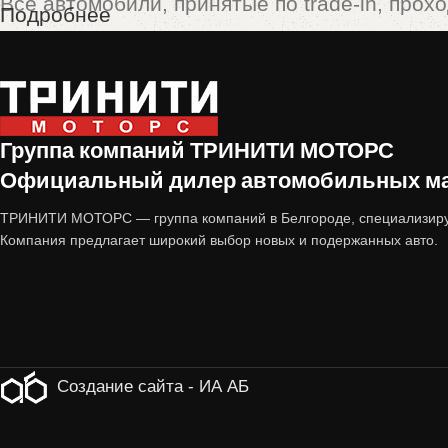
Все автомобили, принятые по trade-in, прох
Подробнее
Технический осмотр
(двигатель, коробка пе
Кузовная проверка
(отсутствие скрытых по
Группа компаний ТРИНИТИ МОТОРС
Юридическая чистота
(отсутствие залогов,
Официальный дилер автомобильных мар
Только после этого машина попадает в прода
ТРИНИТИ МОТОРС — группа компаний в Белгороде, специализиру
Компания предлагает широкий выбор новых и подержанных авто.
2. Выгодная цена
По сравнению с новыми авто, подержанные
хорошее техническое состояние.
Создание сайта - ИА АБ
3. Дополнительные гарантии