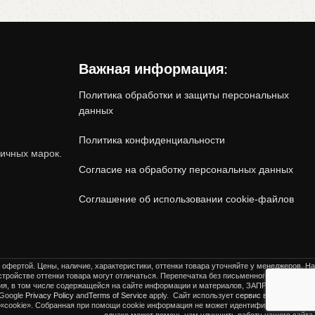
Важная информация:
Политика обработки и защиты персональных
данных
Политика конфиденциальности
.
ичных марок.
Согласие на обработку персональных данных
Соглашение об использовании cookie-файлов
ются
на 20-40% дешевле
, сохраняя при этом
 офертой. Цены, наличие, характеристики, оттенки товара уточняйте у менеджеров. На
тройстве оттенки товара могут отличаться. Перепечатка без письменного разрешения
ения, в том числе содержащейся на сайте информации и материалов, ЗАПРЕЩЕНА!
This
 Google
Privacy Policy
and
Terms of Service
apply.
Сайт использует
сервис веб-аналитики
«cookie». Собранная при помощи cookie информация не может идентифицировать вас,