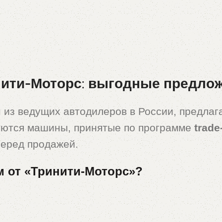
ити-Моторс: выгодные предложе
 из ведущих автодилеров в России, предла
уются машины, принятые по программе
trade
перед продажей.
м от «Тринити-Моторс»?