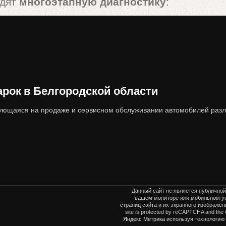
одят
многоэтапную диагностику
:
редач, ходовая часть, электроника).
вреждений, коррозии, следов ДТП).
 ограничений, корректность ПТС).
ок в Белгородской области
жу, что сводит риски покупателя к минимуму
ющаяся на продаже и сервисном обслуживании автомобилей разл
 автомобили от «Тринити-Моторс» предлага
Данный сайт не является публичной
вашем мониторе или мобильном ус
страниц сайта и их экранного изображ
site is protected by reCAPTCHA and the
Яндекс Метрика
используя технологию 