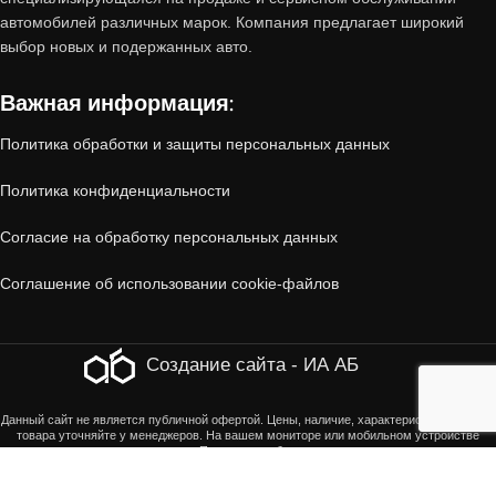
1. Проверенное состояние
автомобилей различных марок. Компания предлагает широкий
выбор новых и подержанных авто.
Все автомобили, принятые по trade-in,
Важная информация:
проходят
многоэтапную диагностику
:
Политика обработки и защиты персональных данных
Технический осмотр
(двигатель, коробка
Политика конфиденциальности
передач, ходовая часть, электроника).
Согласие на обработку персональных данных
Кузовная проверка
(отсутствие скрытых
Соглашение об использовании cookie-файлов
повреждений, коррозии, следов ДТП).
Юридическая чистота
(отсутствие залогов,
Создание сайта - ИА АБ
ограничений, корректность ПТС).
Данный сайт не является публичной офертой. Цены, наличие, характеристики, оттенки
товара уточняйте у менеджеров. На вашем мониторе или мобильном устройстве
оттенки товара могут отличаться. Перепечатка без письменного разрешения страниц
Только после этого машина попадает в
сайта и их экранного изображения, в том числе содержащейся на сайте информации и
материалов, ЗАПРЕЩЕНА!
This site is protected by reCAPTCHA and the Google
Privacy
продажу, что сводит риски покупателя к