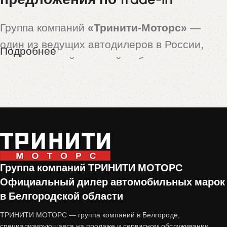
Группа компаний
«Тринити-Моторс»
—
один из ведущих автодилеров в России,
Подробнее
предлагающий широкий выбор новых и
подержанных автомобилей. Особой
популярностью пользуются машины,
принятые по программе
trade-in
— это
автомобили с пробегом, которые прошли
тщательную проверку и подготовку перед
продажей.
Группа компаний ТРИНИТИ МОТОРС
Официальный дилер автомобильных марок
Почему стоит купить авто с
в Белгородской области
пробегом от «Тринити-Моторс»?
ТРИНИТИ МОТОРС — группа компаний в Белгороде,
специализирующаяся на продаже и сервисном обслуживании