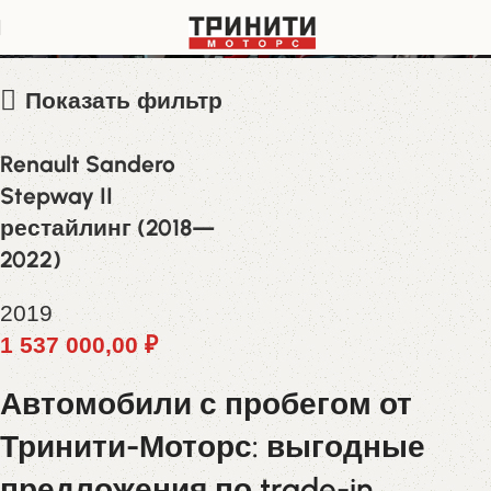
X7L5SRLT663266942
Показать фильтр
Renault Sandero
Stepway II
рестайлинг (2018—
2022)
2019
1 537 000,00
₽
Автомобили с пробегом от
Тринити-Моторс: выгодные
предложения по trade-in