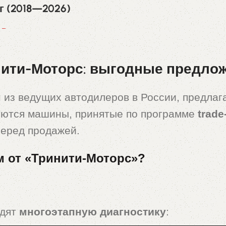
г (2018—2026)
0
₽
ити-Моторс: выгодные предложе
 из ведущих автодилеров в России, предла
уются машины, принятые по программе
trade
перед продажей.
м от «Тринити-Моторс»?
одят
многоэтапную диагностику
: