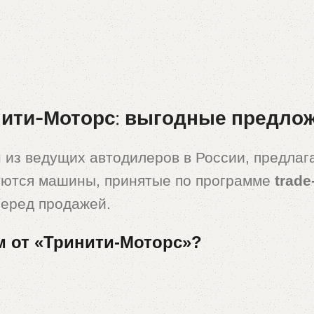
ити-Моторс: выгодные предложе
 из ведущих автодилеров в России, предла
уются машины, принятые по программе
trade
перед продажей.
м от «Тринити-Моторс»?