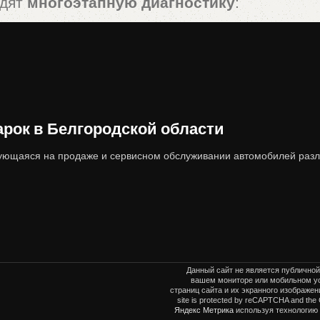
одят
многоэтапную диагностику
:
редач, ходовая часть, электроника).
вреждений, коррозии, следов ДТП).
 ограничений, корректность ПТС).
ок в Белгородской области
жу, что сводит риски покупателя к минимуму
ющаяся на продаже и сервисном обслуживании автомобилей разл
 автомобили от «Тринити-Моторс» предлага
Данный сайт не является публичной
вашем мониторе или мобильном ус
страниц сайта и их экранного изображ
site is protected by reCAPTCHA and the
Яндекс Метрика
используя технологию 