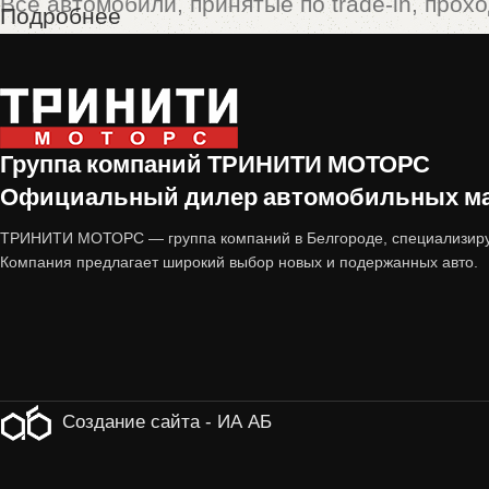
Все автомобили, принятые по trade-in, прох
Подробнее
Технический осмотр
(двигатель, коробка пе
Кузовная проверка
(отсутствие скрытых по
Группа компаний ТРИНИТИ МОТОРС
Юридическая чистота
(отсутствие залогов,
Официальный дилер автомобильных мар
Только после этого машина попадает в прода
ТРИНИТИ МОТОРС — группа компаний в Белгороде, специализиру
Компания предлагает широкий выбор новых и подержанных авто.
2. Выгодная цена
По сравнению с новыми авто, подержанные
хорошее техническое состояние.
Создание сайта - ИА АБ
3. Дополнительные гарантии