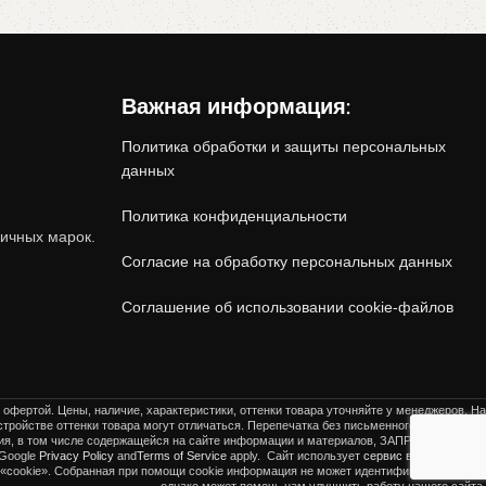
Важная информация:
Политика обработки и защиты персональных
данных
Политика конфиденциальности
.
ичных марок.
Согласие на обработку персональных данных
Соглашение об использовании cookie-файлов
ются
на 20-40% дешевле
, сохраняя при этом
 офертой. Цены, наличие, характеристики, оттенки товара уточняйте у менеджеров. На
тройстве оттенки товара могут отличаться. Перепечатка без письменного разрешения
ения, в том числе содержащейся на сайте информации и материалов, ЗАПРЕЩЕНА!
This
 Google
Privacy Policy
and
Terms of Service
apply.
Сайт использует
сервис веб-аналитики
«cookie». Собранная при помощи cookie информация не может идентифицировать вас,