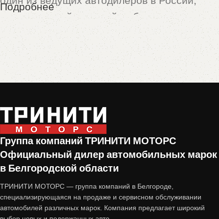
один из ведущих автодилеров в России,
Подробнее
предлагающий широкий выбор новых и
подержанных автомобилей. Особой
популярностью пользуются машины,
принятые по программе
trade-in
— это
автомобили с пробегом, которые прошли
тщательную проверку и подготовку перед
продажей.
Почему стоит купить авто с
Группа компаний ТРИНИТИ МОТОРС
Официальный дилер автомобильных марок
пробегом от «Тринити-Моторс»?
в Белгородской области
1. Проверенное состояние
ТРИНИТИ МОТОРС — группа компаний в Белгороде,
специализирующаяся на продаже и сервисном обслуживании
автомобилей различных марок. Компания предлагает широкий
Все автомобили, принятые по trade-in,
выбор новых и подержанных авто.