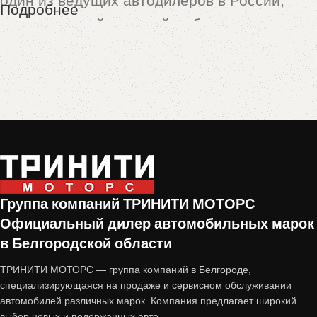
один из ведущих автодилеров в России,
Подробнее
предлагающий широкий выбор новых и
подержанных автомобилей. Особой
популярностью пользуются машины,
принятые по программе
trade-in
— это
автомобили с пробегом, которые прошли
тщательную проверку и подготовку перед
продажей.
Почему стоит купить авто с
Группа компаний ТРИНИТИ МОТОРС
Официальный дилер автомобильных марок
пробегом от «Тринити-Моторс»?
в Белгородской области
1. Проверенное состояние
ТРИНИТИ МОТОРС — группа компаний в Белгороде,
специализирующаяся на продаже и сервисном обслуживании
автомобилей различных марок. Компания предлагает широкий
Все автомобили, принятые по trade-in,
выбор новых и подержанных авто.