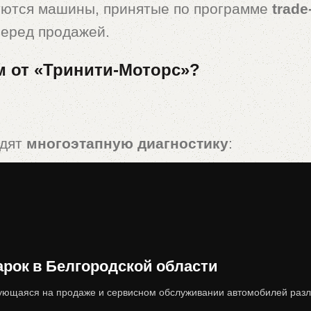
уются машины, принятые по программе
trade
перед продажей.
м от «Тринити-Моторс»?
одят
многоэтапную диагностику
:
редач, ходовая часть, электроника).
вреждений, коррозии, следов ДТП).
 ограничений, корректность ПТС).
ок в Белгородской области
жу, что сводит риски покупателя к минимуму
ющаяся на продаже и сервисном обслуживании автомобилей разл