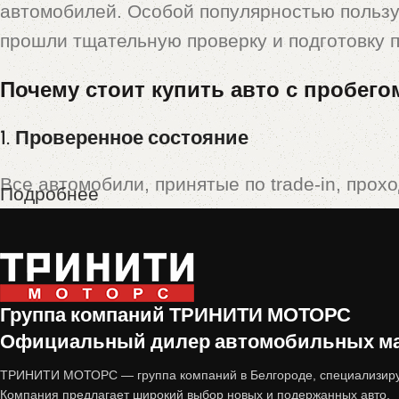
автомобилей. Особой популярностью польз
прошли тщательную проверку и подготовку 
Почему стоит купить авто с пробего
1. Проверенное состояние
Все автомобили, принятые по trade-in, прох
Подробнее
Технический осмотр
(двигатель, коробка пе
Кузовная проверка
(отсутствие скрытых по
Группа компаний ТРИНИТИ МОТОРС
Юридическая чистота
(отсутствие залогов,
Официальный дилер автомобильных мар
Только после этого машина попадает в прода
ТРИНИТИ МОТОРС — группа компаний в Белгороде, специализиру
Компания предлагает широкий выбор новых и подержанных авто.