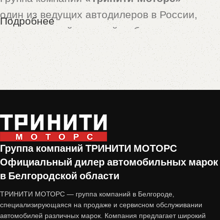
один из ведущих автодилеров в России,
Подробнее
предлагающий широкий выбор новых и
подержанных автомобилей. Особой
популярностью пользуются машины,
принятые по программе
trade-in
— это
автомобили с пробегом, которые прошли
тщательную проверку и подготовку перед
продажей.
Группа компаний ТРИНИТИ МОТОРС
Почему стоит купить авто с
Официальный дилер автомобильных марок
пробегом от «Тринити-Моторс»?
в Белгородской области
ТРИНИТИ МОТОРС — группа компаний в Белгороде,
1. Проверенное состояние
специализирующаяся на продаже и сервисном обслуживании
автомобилей различных марок. Компания предлагает широкий