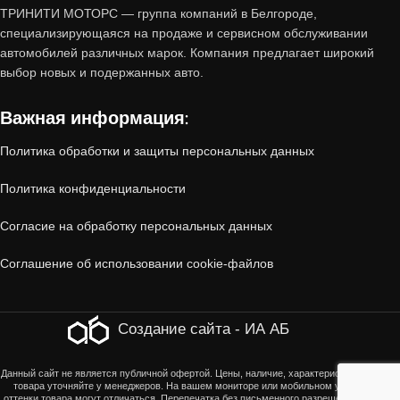
Почему стоит купить авто с
ТРИНИТИ МОТОРС — группа компаний в Белгороде,
пробегом от «Тринити-Моторс»?
специализирующаяся на продаже и сервисном обслуживании
автомобилей различных марок. Компания предлагает широкий
выбор новых и подержанных авто.
1. Проверенное состояние
Важная информация:
Все автомобили, принятые по trade-in,
Политика обработки и защиты персональных данных
проходят
многоэтапную диагностику
:
Политика конфиденциальности
Технический осмотр
(двигатель, коробка
Согласие на обработку персональных данных
передач, ходовая часть, электроника).
Соглашение об использовании cookie-файлов
Кузовная проверка
(отсутствие скрытых
повреждений, коррозии, следов ДТП).
Создание сайта - ИА АБ
Юридическая чистота
(отсутствие залогов,
Данный сайт не является публичной офертой. Цены, наличие, характеристики, оттенки
товара уточняйте у менеджеров. На вашем мониторе или мобильном устройстве
ограничений, корректность ПТС).
оттенки товара могут отличаться. Перепечатка без письменного разрешения страниц