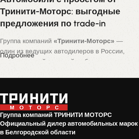
Тринити-Моторс: выгодные
предложения по trade-in
Группа компаний
«Тринити-Моторс»
—
один из ведущих автодилеров в России,
Подробнее
предлагающий широкий выбор новых и
подержанных автомобилей. Особой
популярностью пользуются машины,
принятые по программе
trade-in
— это
автомобили с пробегом, которые прошли
тщательную проверку и подготовку перед
Группа компаний ТРИНИТИ МОТОРС
продажей.
Официальный дилер автомобильных марок
в Белгородской области