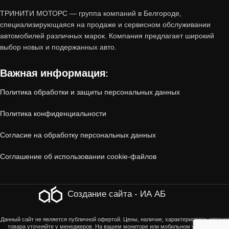
Почему стоит купить авто с
ТРИНИТИ МОТОРС — группа компаний в Белгороде,
специализирующаяся на продаже и сервисном обслуживании
пробегом от «Тринити-Моторс»?
автомобилей различных марок. Компания предлагает широкий
выбор новых и подержанных авто.
1. Проверенное состояние
Важная информация:
Все автомобили, принятые по trade-in,
Политика обработки и защиты персональных данных
проходят
многоэтапную диагностику
:
Политика конфиденциальности
Технический осмотр
(двигатель, коробка
Согласие на обработку персональных данных
передач, ходовая часть, электроника).
Соглашение об использовании cookie-файлов
Кузовная проверка
(отсутствие скрытых
повреждений, коррозии, следов ДТП).
Создание сайта - ИА АБ
Юридическая чистота
(отсутствие залогов,
Данный сайт не является публичной офертой. Цены, наличие, характеристики, оттенки
товара уточняйте у менеджеров. На вашем мониторе или мобильном устройстве