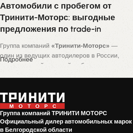
Автомобили с пробегом от
Тринити-Моторс: выгодные
предложения по trade-in
Группа компаний
«Тринити-Моторс»
—
один из ведущих автодилеров в России,
Подробнее
предлагающий широкий выбор новых и
подержанных автомобилей. Особой
популярностью пользуются машины,
принятые по программе
trade-in
— это
автомобили с пробегом, которые прошли
Группа компаний ТРИНИТИ МОТОРС
тщательную проверку и подготовку перед
Официальный дилер автомобильных марок
продажей.
в Белгородской области