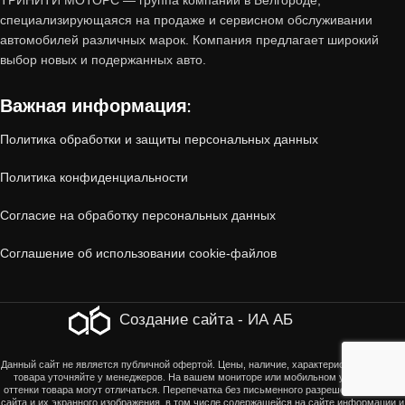
ТРИНИТИ МОТОРС — группа компаний в Белгороде,
пробегом от «Тринити-Моторс»?
специализирующаяся на продаже и сервисном обслуживании
автомобилей различных марок. Компания предлагает широкий
1. Проверенное состояние
выбор новых и подержанных авто.
Важная информация:
Все автомобили, принятые по trade-in,
проходят
многоэтапную диагностику
:
Политика обработки и защиты персональных данных
Политика конфиденциальности
Технический осмотр
(двигатель, коробка
передач, ходовая часть, электроника).
Согласие на обработку персональных данных
Соглашение об использовании cookie-файлов
Кузовная проверка
(отсутствие скрытых
повреждений, коррозии, следов ДТП).
Создание сайта - ИА АБ
Юридическая чистота
(отсутствие залогов,
Данный сайт не является публичной офертой. Цены, наличие, характеристики, оттенки
ограничений, корректность ПТС).
товара уточняйте у менеджеров. На вашем мониторе или мобильном устройстве
оттенки товара могут отличаться. Перепечатка без письменного разрешения страниц
сайта и их экранного изображения, в том числе содержащейся на сайте информации и