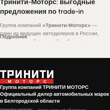
Тринити-Моторс: выгодные
предложения по trade-in
Группа компаний
«Тринити-Моторс»
—
один из ведущих автодилеров в России,
Подробнее
предлагающий широкий выбор новых и
подержанных автомобилей. Особой
популярностью пользуются машины,
принятые по программе
trade-in
— это
автомобили с пробегом, которые прошли
тщательную проверку и подготовку перед
Группа компаний ТРИНИТИ МОТОРС
продажей.
Официальный дилер автомобильных марок
в Белгородской области
Почему стоит купить авто с