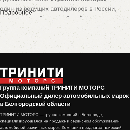
один из ведущих автодилеров в России,
Подробнее
предлагающий широкий выбор новых и
подержанных автомобилей. Особой
популярностью пользуются машины,
принятые по программе
trade-in
— это
автомобили с пробегом, которые прошли
тщательную проверку и подготовку перед
продажей.
Группа компаний ТРИНИТИ МОТОРС
Почему стоит купить авто с
Официальный дилер автомобильных марок
пробегом от «Тринити-Моторс»?
в Белгородской области
ТРИНИТИ МОТОРС — группа компаний в Белгороде,
1. Проверенное состояние
специализирующаяся на продаже и сервисном обслуживании
автомобилей различных марок. Компания предлагает широкий