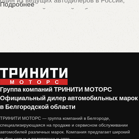
один из ведущих автодилеров в России,
Подробнее
предлагающий широкий выбор новых и
подержанных автомобилей. Особой
популярностью пользуются машины,
принятые по программе
trade-in
— это
автомобили с пробегом, которые прошли
тщательную проверку и подготовку перед
продажей.
Почему стоит купить авто с
Группа компаний ТРИНИТИ МОТОРС
Официальный дилер автомобильных марок
пробегом от «Тринити-Моторс»?
в Белгородской области
1. Проверенное состояние
ТРИНИТИ МОТОРС — группа компаний в Белгороде,
специализирующаяся на продаже и сервисном обслуживании
автомобилей различных марок. Компания предлагает широкий
Все автомобили, принятые по trade-in,
выбор новых и подержанных авто.