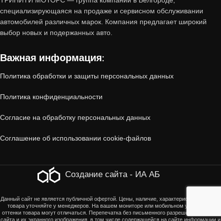
ТРИНИТИ МОТОРС — группа компаний в Белгороде,
пробегом от «Тринити-Моторс»?
специализирующаяся на продаже и сервисном обслуживании
автомобилей различных марок. Компания предлагает широкий
1. Проверенное состояние
выбор новых и подержанных авто.
Важная информация:
Все автомобили, принятые по trade-in,
проходят
многоэтапную диагностику
:
Политика обработки и защиты персональных данных
Политика конфиденциальности
Технический осмотр
(двигатель, коробка
передач, ходовая часть, электроника).
Согласие на обработку персональных данных
Соглашение об использовании cookie-файлов
Кузовная проверка
(отсутствие скрытых
повреждений, коррозии, следов ДТП).
Создание сайта - ИА АБ
Юридическая чистота
(отсутствие залогов,
Данный сайт не является публичной офертой. Цены, наличие, характеристики, оттенки
ограничений, корректность ПТС).
товара уточняйте у менеджеров. На вашем мониторе или мобильном устройстве
оттенки товара могут отличаться. Перепечатка без письменного разрешения страниц
сайта и их экранного изображения, в том числе содержащейся на сайте информации и