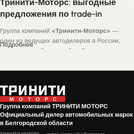
Тринити-Моторс: выгодные
предложения по trade-in
Группа компаний
«Тринити-Моторс»
—
один из ведущих автодилеров в России,
Подробнее
предлагающий широкий выбор новых и
подержанных автомобилей. Особой
популярностью пользуются машины,
принятые по программе
trade-in
— это
автомобили с пробегом, которые прошли
тщательную проверку и подготовку перед
Группа компаний ТРИНИТИ МОТОРС
продажей.
Официальный дилер автомобильных марок
в Белгородской области
Почему стоит купить авто с