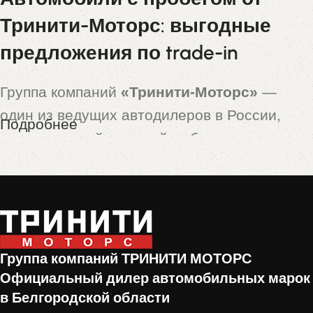
Тринити-Моторс: выгодные
предложения по trade-in
Группа компаний
«Тринити-Моторс»
—
один из ведущих автодилеров в России,
Подробнее
предлагающий широкий выбор новых и
подержанных автомобилей. Особой
популярностью пользуются машины,
принятые по программе
trade-in
— это
автомобили с пробегом, которые прошли
тщательную проверку и подготовку перед
Группа компаний ТРИНИТИ МОТОРС
продажей.
Официальный дилер автомобильных марок
в Белгородской области