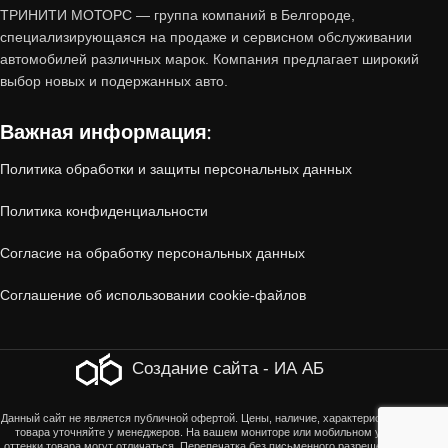
Почему стоит купить авто с
ТРИНИТИ МОТОРС — группа компаний в Белгороде,
пробегом от «Тринити-Моторс»?
специализирующаяся на продаже и сервисном обслуживании
автомобилей различных марок. Компания предлагает широкий
выбор новых и подержанных авто.
1. Проверенное состояние
Важная информация:
Все автомобили, принятые по trade-in,
Политика обработки и защиты персональных данных
проходят
многоэтапную диагностику
:
Политика конфиденциальности
Технический осмотр
(двигатель, коробка
Согласие на обработку персональных данных
передач, ходовая часть, электроника).
Соглашение об использовании cookie-файлов
Кузовная проверка
(отсутствие скрытых
повреждений, коррозии, следов ДТП).
Создание сайта - ИА АБ
Юридическая чистота
(отсутствие залогов,
Данный сайт не является публичной офертой. Цены, наличие, характеристики, оттенки
товара уточняйте у менеджеров. На вашем мониторе или мобильном устройстве
ограничений, корректность ПТС).
оттенки товара могут отличаться. Перепечатка без письменного разрешения страниц