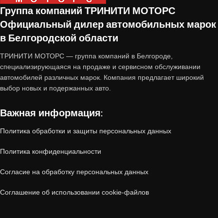
принятые по программе
trade-in
— это
Группа компаний ТРИНИТИ МОТОРС
автомобили с пробегом, которые прошли
Официальный дилер автомобильных марок
тщательную проверку и подготовку перед
в Белгородской области
продажей.
ТРИНИТИ МОТОРС — группа компаний в Белгороде,
специализирующаяся на продаже и сервисном обслуживании
Почему стоит купить авто с
автомобилей различных марок. Компания предлагает широкий
выбор новых и подержанных авто.
пробегом от «Тринити-Моторс»?
Важная информация:
1. Проверенное состояние
Политика обработки и защиты персональных данных
Все автомобили, принятые по trade-in,
Политика конфиденциальности
проходят
многоэтапную диагностику
:
Согласие на обработку персональных данных
Технический осмотр
(двигатель, коробка
Соглашение об использовании cookie-файлов
передач, ходовая часть, электроника).