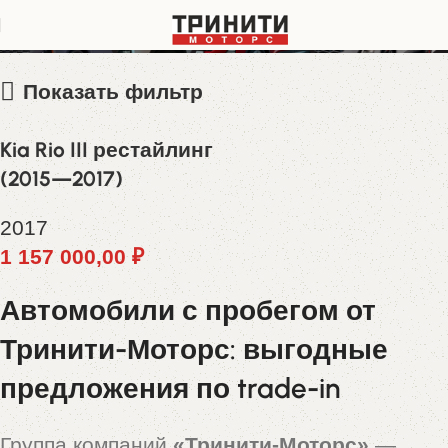
Z94CB41BAHR464593
Показать фильтр
Kia Rio III рестайлинг
(2015—2017)
2017
1 157 000,00
₽
Автомобили с пробегом от
Тринити-Моторс: выгодные
предложения по trade-in
Группа компаний
«Тринити-Моторс»
—