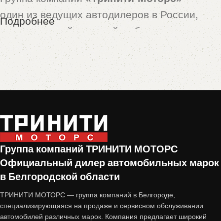
один из ведущих автодилеров в России,
Подробнее
предлагающий широкий выбор новых и
подержанных автомобилей. Особой
популярностью пользуются машины,
принятые по программе
trade-in
— это
автомобили с пробегом, которые прошли
тщательную проверку и подготовку перед
продажей.
Группа компаний ТРИНИТИ МОТОРС
Почему стоит купить авто с
Официальный дилер автомобильных марок
пробегом от «Тринити-Моторс»?
в Белгородской области
ТРИНИТИ МОТОРС — группа компаний в Белгороде,
1. Проверенное состояние
специализирующаяся на продаже и сервисном обслуживании
автомобилей различных марок. Компания предлагает широкий